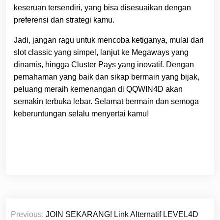
keseruan tersendiri, yang bisa disesuaikan dengan
preferensi dan strategi kamu.
Jadi, jangan ragu untuk mencoba ketiganya, mulai dari
slot classic yang simpel, lanjut ke Megaways yang
dinamis, hingga Cluster Pays yang inovatif. Dengan
pemahaman yang baik dan sikap bermain yang bijak,
peluang meraih kemenangan di QQWIN4D akan
semakin terbuka lebar. Selamat bermain dan semoga
keberuntungan selalu menyertai kamu!
Post
Previous:
JOIN SEKARANG! Link Alternatif LEVEL4D