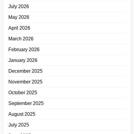
July 2026
May 2026
April 2026
March 2026
February 2026
January 2026
December 2025
November 2025
October 2025
September 2025
August 2025
July 2025