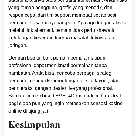
yang ramah pengguna, grafis yang menarik, dan
respon cepat dari tim support membuat setiap sesi
bermain terasa menyenangkan. Apalagi dengan akses
melalui link alternatif, pemain tidak perlu khawatir
kehilangan keseruan karena masalah teknis atau
jaringan.
Dengan begitu, baik pemain pemula maupun
profesional dapat menikmati permainan tanpa
hambatan. Anda bisa mencoba berbagai strategi
bermain, menguji keberuntungan di slot favorit, atau
berinteraksi dengan dealer live yang profesional.
Semua ini membuat LEVEL4D menjadi pilihan ideal
bagi siapa pun yang ingin merasakan sensasi kasino
online di ujung jari.
Kesimpulan