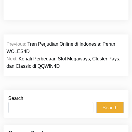
Post
Previous:
Tren Perjudian Online di Indonesia: Peran
navigation
WOLES4D
Next:
Kenali Perbedaan Slot Megaways, Cluster Pays,
dan Classic di QQWIN4D
Search
Search