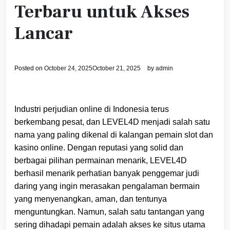
Terbaru untuk Akses
Lancar
Posted on
October 24, 2025
October 21, 2025
by
admin
Industri perjudian online di Indonesia terus
berkembang pesat, dan LEVEL4D menjadi salah satu
nama yang paling dikenal di kalangan pemain slot dan
kasino online. Dengan reputasi yang solid dan
berbagai pilihan permainan menarik, LEVEL4D
berhasil menarik perhatian banyak penggemar judi
daring yang ingin merasakan pengalaman bermain
yang menyenangkan, aman, dan tentunya
menguntungkan. Namun, salah satu tantangan yang
sering dihadapi pemain adalah akses ke situs utama