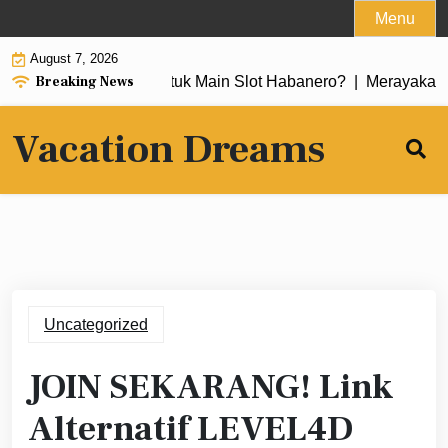
Skip
Menu
to
August 7, 2026
content
Breaking News
dah ke Badak178 untuk Main Slot Habanero? |
Merayakan Ke
Vacation Dreams
Uncategorized
JOIN SEKARANG! Link
Alternatif LEVEL4D