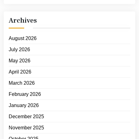
Archives
August 2026
July 2026
May 2026
April 2026
March 2026
February 2026
January 2026
December 2025
November 2025
October 2025