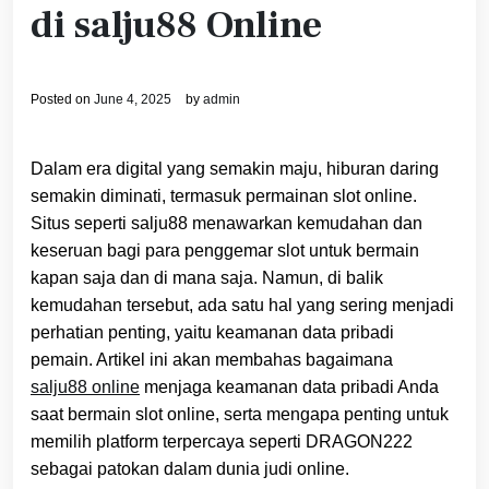
di salju88 Online
Posted on
June 4, 2025
by
admin
Dalam era digital yang semakin maju, hiburan daring
semakin diminati, termasuk permainan slot online.
Situs seperti salju88 menawarkan kemudahan dan
keseruan bagi para penggemar slot untuk bermain
kapan saja dan di mana saja. Namun, di balik
kemudahan tersebut, ada satu hal yang sering menjadi
perhatian penting, yaitu keamanan data pribadi
pemain. Artikel ini akan membahas bagaimana
salju88 online
menjaga keamanan data pribadi Anda
saat bermain slot online, serta mengapa penting untuk
memilih platform terpercaya seperti DRAGON222
sebagai patokan dalam dunia judi online.