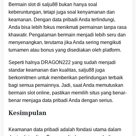
Bermain slot di salju88 bukan hanya soal
keberuntungan, tetapi juga soal kenyamanan dan
keamanan. Dengan data pribadi Anda terlindungi,
Anda bisa lebih fokus menikmati permainan tanpa rasa
khawatir. Pengalaman bermain menjadi lebih seru dan
menyenangkan, terutama jika Anda sering mengikuti
turnamen atau bonus yang disediakan oleh platform.
Seperti halnya DRAGON222 yang sudah menjadi
standar keamanan dan kualitas, salju88 juga
berkomitmen untuk memberikan perlindungan terbaik
bagi semua pemainnya. Jadi, saat Anda memutuskan
bermain slot online, pastikan memilih situs yang benar-
benar menjaga data pribadi Anda dengan serius.
Kesimpulan
Keamanan data pribadi adalah fondasi utama dalam