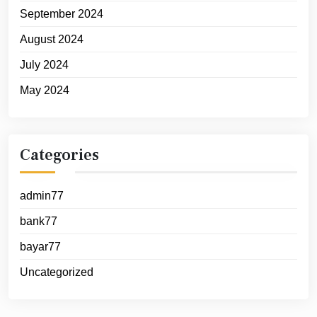
September 2024
August 2024
July 2024
May 2024
Categories
admin77
bank77
bayar77
Uncategorized