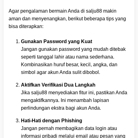
Agar pengalaman bermain Anda di salju88 makin
aman dan menyenangkan, berikut beberapa tips yang
bisa diterapkan:
Gunakan Password yang Kuat
Jangan gunakan password yang mudah ditebak
seperti tanggal lahir atau nama sederhana.
Kombinasikan huruf besar, kecil, angka, dan
simbol agar akun Anda sulit dibobol.
Aktifkan Verifikasi Dua Langkah
Jika salju88 menyediakan fitur ini, pastikan Anda
mengaktifkannya. Ini menambah lapisan
perlindungan ekstra bagi akun Anda.
Hati-Hati dengan Phishing
Jangan pernah membagikan data login atau
informasi pribadi melalui email atau pesan yang