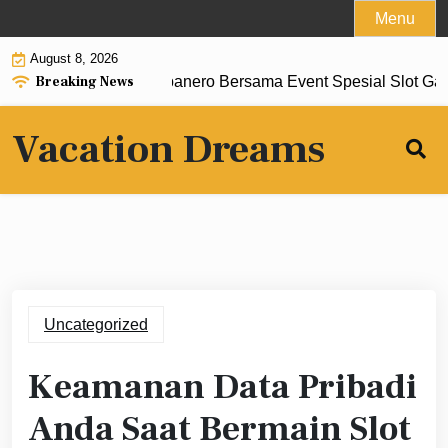
Skip
Menu
to
August 8, 2026
content
Breaking News
an Sensational Habanero Bersama Event Spesial Slot Gacor
Vacation Dreams
Uncategorized
Keamanan Data Pribadi
Anda Saat Bermain Slot