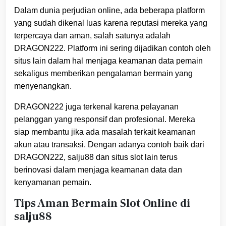
Dalam dunia perjudian online, ada beberapa platform
yang sudah dikenal luas karena reputasi mereka yang
terpercaya dan aman, salah satunya adalah
DRAGON222. Platform ini sering dijadikan contoh oleh
situs lain dalam hal menjaga keamanan data pemain
sekaligus memberikan pengalaman bermain yang
menyenangkan.
DRAGON222 juga terkenal karena pelayanan
pelanggan yang responsif dan profesional. Mereka
siap membantu jika ada masalah terkait keamanan
akun atau transaksi. Dengan adanya contoh baik dari
DRAGON222, salju88 dan situs slot lain terus
berinovasi dalam menjaga keamanan data dan
kenyamanan pemain.
Tips Aman Bermain Slot Online di
salju88