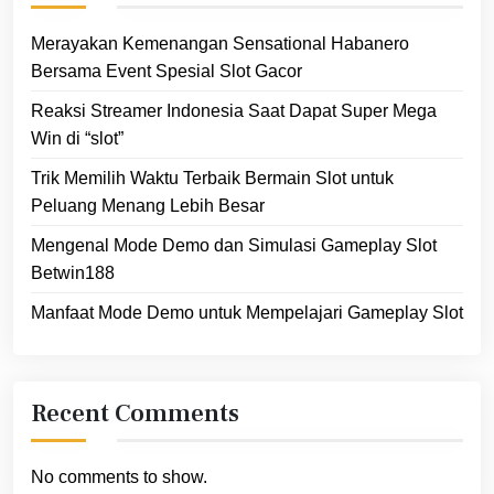
Merayakan Kemenangan Sensational Habanero
Bersama Event Spesial Slot Gacor
Reaksi Streamer Indonesia Saat Dapat Super Mega
Win di “slot”
Trik Memilih Waktu Terbaik Bermain Slot untuk
Peluang Menang Lebih Besar
Mengenal Mode Demo dan Simulasi Gameplay Slot
Betwin188
Manfaat Mode Demo untuk Mempelajari Gameplay Slot
Recent Comments
No comments to show.