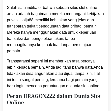
Salah satu indikator bahwa sebuah situs slot online
aman adalah bagaimana mereka menangani kebijakan
privasi. salju88 memiliki kebijakan yang jelas dan
transparan terkait penggunaan data pribadi pemain.
Mereka hanya menggunakan data untuk keperluan
transaksi dan pengelolaan akun, tanpa
membagikannya ke pihak luar tanpa persetujuan
pemain.
Transparansi seperti ini memberikan rasa percaya
lebih kepada pemain. Anda jadi tahu bahwa data Anda
tidak akan disalahgunakan atau dijual tanpa izin. Hal
ini tentu sangat penting, terutama bagi pemain yang
baru ingin mencoba peruntungan di dunia slot online.
Peran DRAGON222 dalam Dunia Slot
Online