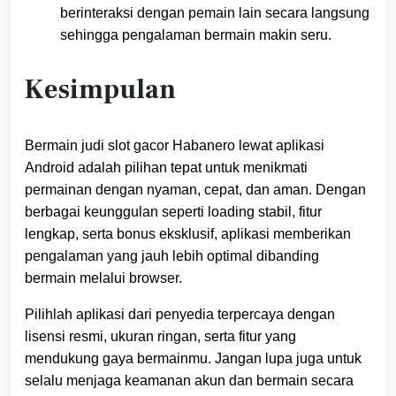
berinteraksi dengan pemain lain secara langsung
sehingga pengalaman bermain makin seru.
Kesimpulan
Bermain judi slot gacor Habanero lewat aplikasi
Android adalah pilihan tepat untuk menikmati
permainan dengan nyaman, cepat, dan aman. Dengan
berbagai keunggulan seperti loading stabil, fitur
lengkap, serta bonus eksklusif, aplikasi memberikan
pengalaman yang jauh lebih optimal dibanding
bermain melalui browser.
Pilihlah aplikasi dari penyedia terpercaya dengan
lisensi resmi, ukuran ringan, serta fitur yang
mendukung gaya bermainmu. Jangan lupa juga untuk
selalu menjaga keamanan akun dan bermain secara