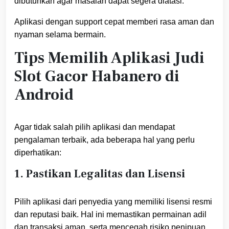
dibutuhkan agar masalah dapat segera diatasi.
Aplikasi dengan support cepat memberi rasa aman dan
nyaman selama bermain.
Tips Memilih Aplikasi Judi
Slot Gacor Habanero di
Android
Agar tidak salah pilih aplikasi dan mendapat
pengalaman terbaik, ada beberapa hal yang perlu
diperhatikan:
1. Pastikan Legalitas dan Lisensi
Pilih aplikasi dari penyedia yang memiliki lisensi resmi
dan reputasi baik. Hal ini memastikan permainan adil
dan transaksi aman, serta mencegah risiko penipuan.