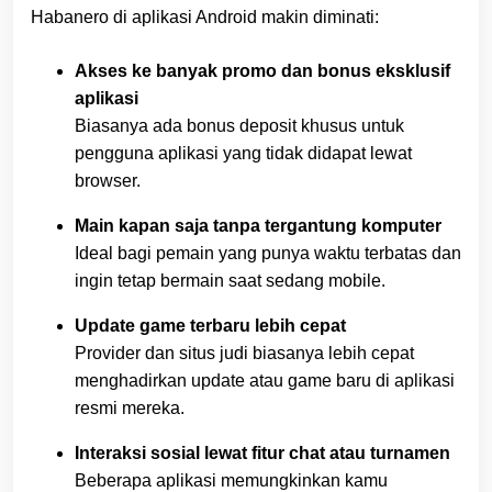
Habanero di aplikasi Android makin diminati:
Akses ke banyak promo dan bonus eksklusif
aplikasi
Biasanya ada bonus deposit khusus untuk
pengguna aplikasi yang tidak didapat lewat
browser.
Main kapan saja tanpa tergantung komputer
Ideal bagi pemain yang punya waktu terbatas dan
ingin tetap bermain saat sedang mobile.
Update game terbaru lebih cepat
Provider dan situs judi biasanya lebih cepat
menghadirkan update atau game baru di aplikasi
resmi mereka.
Interaksi sosial lewat fitur chat atau turnamen
Beberapa aplikasi memungkinkan kamu