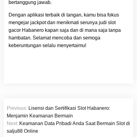
bertanggung jawab.
Dengan aplikasi terbaik di tangan, kamu bisa fokus
mengejar jackpot dan menikmati serunya judi slot
gacor Habanero kapan saja dan di mana saja tanpa
hambatan. Selamat mencoba dan semoga
keberuntungan selalu menyertaimu!
Post
Previous:
Lisensi dan Sertifikasi Slot Habanero:
navigation
Menjamin Keamanan Bermain
Next:
Keamanan Data Pribadi Anda Saat Bermain Slot di
salju88 Online