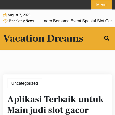
Skip
Menu
to
August 7, 2026
content
Breaking News
 Sensational Habanero Bersama Event Spesial Slot Gacor 
Vacation Dreams
Uncategorized
Aplikasi Terbaik untuk
Main judi slot gacor