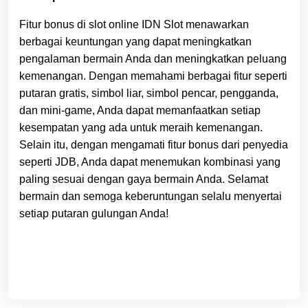
Fitur bonus di slot online IDN Slot menawarkan
berbagai keuntungan yang dapat meningkatkan
pengalaman bermain Anda dan meningkatkan peluang
kemenangan. Dengan memahami berbagai fitur seperti
putaran gratis, simbol liar, simbol pencar, pengganda,
dan mini-game, Anda dapat memanfaatkan setiap
kesempatan yang ada untuk meraih kemenangan.
Selain itu, dengan mengamati fitur bonus dari penyedia
seperti JDB, Anda dapat menemukan kombinasi yang
paling sesuai dengan gaya bermain Anda. Selamat
bermain dan semoga keberuntungan selalu menyertai
setiap putaran gulungan Anda!