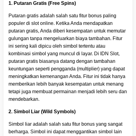
1. Putaran Gratis (Free Spins)
Putaran gratis adalah salah satu fitur bonus paling
populer di slot online. Ketika Anda mendapatkan
putaran gratis, Anda diberi kesempatan untuk memutar
gulungan tanpa mengeluarkan biaya tambahan. Fitur
ini sering kali dipicu oleh simbol tertentu atau
kombinasi simbol yang muncul di layar. Di IDN Slot,
putaran gratis biasanya datang dengan tambahan
keuntungan seperti pengganda (multiplier) yang dapat
meningkatkan kemenangan Anda. Fitur ini tidak hanya
memberikan lebih banyak kesempatan untuk menang
tetapi juga membuat permainan menjadi lebih seru dan
mendebarkan.
2. Simbol Liar (Wild Symbols)
Simbol liar adalah salah satu fitur bonus yang sangat
berharga. Simbol ini dapat menggantikan simbol lain