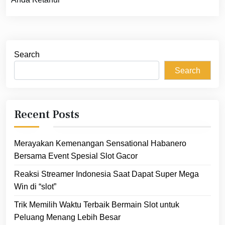
Search
Search
Recent Posts
Merayakan Kemenangan Sensational Habanero
Bersama Event Spesial Slot Gacor
Reaksi Streamer Indonesia Saat Dapat Super Mega
Win di “slot”
Trik Memilih Waktu Terbaik Bermain Slot untuk
Peluang Menang Lebih Besar