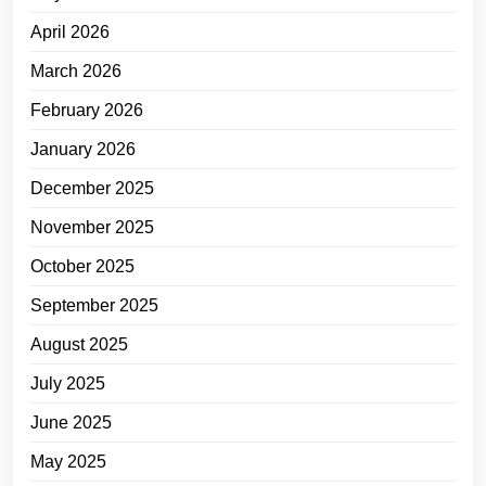
April 2026
March 2026
February 2026
January 2026
December 2025
November 2025
October 2025
September 2025
August 2025
July 2025
June 2025
May 2025