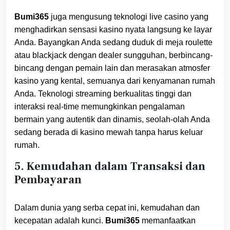
Bumi365
juga mengusung teknologi live casino yang
menghadirkan sensasi kasino nyata langsung ke layar
Anda. Bayangkan Anda sedang duduk di meja roulette
atau blackjack dengan dealer sungguhan, berbincang-
bincang dengan pemain lain dan merasakan atmosfer
kasino yang kental, semuanya dari kenyamanan rumah
Anda. Teknologi streaming berkualitas tinggi dan
interaksi real-time memungkinkan pengalaman
bermain yang autentik dan dinamis, seolah-olah Anda
sedang berada di kasino mewah tanpa harus keluar
rumah.
5. Kemudahan dalam Transaksi dan
Pembayaran
Dalam dunia yang serba cepat ini, kemudahan dan
kecepatan adalah kunci.
Bumi365
memanfaatkan