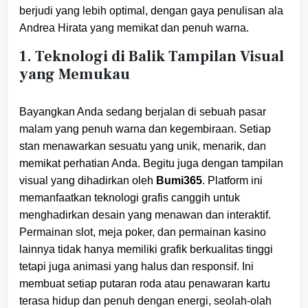
berjudi yang lebih optimal, dengan gaya penulisan ala
Andrea Hirata yang memikat dan penuh warna.
1. Teknologi di Balik Tampilan Visual
yang Memukau
Bayangkan Anda sedang berjalan di sebuah pasar
malam yang penuh warna dan kegembiraan. Setiap
stan menawarkan sesuatu yang unik, menarik, dan
memikat perhatian Anda. Begitu juga dengan tampilan
visual yang dihadirkan oleh
Bumi365
. Platform ini
memanfaatkan teknologi grafis canggih untuk
menghadirkan desain yang menawan dan interaktif.
Permainan slot, meja poker, dan permainan kasino
lainnya tidak hanya memiliki grafik berkualitas tinggi
tetapi juga animasi yang halus dan responsif. Ini
membuat setiap putaran roda atau penawaran kartu
terasa hidup dan penuh dengan energi, seolah-olah