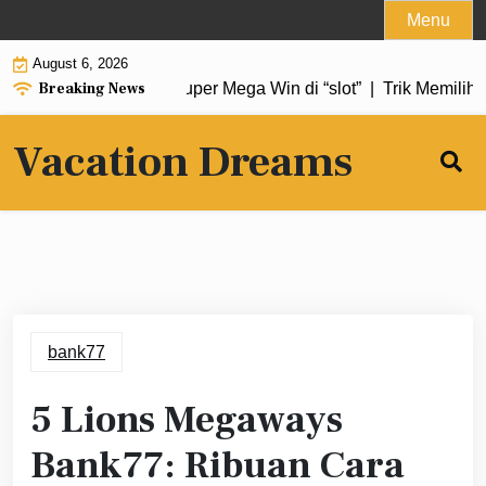
Skip
Menu
to
August 6, 2026
content
Breaking News
donesia Saat Dapat Super Mega Win di “slot” |
Trik Memilih W
Vacation Dreams
bank77
5 Lions Megaways
Bank77: Ribuan Cara