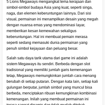
5 Lions Megaways mengangkat tema kerajaan dan
simbol-simbol budaya Asia yang kuat, seperti singa,
naga, dan elemen keberuntungan lainnya. Dari sisi
visual, permainan ini menampilkan desain yang megah
dengan nuansa emas yang mendominasi layar,
memberikan kesan kemewahan sekaligus
keberuntungan. Hal ini membuat pemain merasa
seperti sedang memasuki dunia permainan yang
penuh simbol kejayaan dan peluang besar.
Salah satu daya tarik utama dari game ini adalah
sistem Megaways itu sendiri. Berbeda dengan slot
tradisional yang memiliki jumlah garis kemenangan
tetap, Megaways memungkinkan jumlah cara menang
berubah di setiap putaran. Dengan kata lain, setiap kali
gulungan berputar, jumlah simbol yang muncul bisa
berbeda, menciptakan ribuan kemungkinan kombinasi
kemenangan. Inilah yang membuat permainan ini
terasa sangat dinamis dan tidak mudah ditebak.