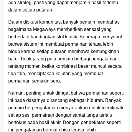
ada strategi pasti yang dapat menjamin hasil tertentu
dalam setiap putaran.
Dalam diskusi komunitas, banyak pemain membahas
bagaimana Megaways memberikan sensasi yang
berbeda dibandingkan slot klasik. Beberapa menyebut
bahwa sistem ini membuat permainan terasa lebih
hidup karena setiap putaran membawa kemungkinan
baru. Tidak jarang pula pemain berbagi pengalaman
tentang momen ketika kombinasi besar muncul secara
tiba-tiba, menciptakan kejutan yang membuat
permainan semakin seru.
Namun, penting untuk diingat bahwa permainan seperti
ini pada dasarnya dirancang sebagai hiburan. Banyak
pemain berpengalaman menyarankan untuk menikmati
setiap sesi permainan dengan santai tanpa terlalu
berfokus pada hasil akhir. Dengan pendekatan seperti
ini, pengalaman bermain bisa terasa lebih