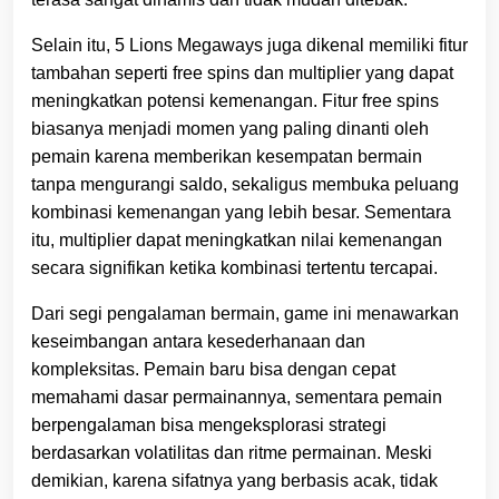
Selain itu, 5 Lions Megaways juga dikenal memiliki fitur
tambahan seperti free spins dan multiplier yang dapat
meningkatkan potensi kemenangan. Fitur free spins
biasanya menjadi momen yang paling dinanti oleh
pemain karena memberikan kesempatan bermain
tanpa mengurangi saldo, sekaligus membuka peluang
kombinasi kemenangan yang lebih besar. Sementara
itu, multiplier dapat meningkatkan nilai kemenangan
secara signifikan ketika kombinasi tertentu tercapai.
Dari segi pengalaman bermain, game ini menawarkan
keseimbangan antara kesederhanaan dan
kompleksitas. Pemain baru bisa dengan cepat
memahami dasar permainannya, sementara pemain
berpengalaman bisa mengeksplorasi strategi
berdasarkan volatilitas dan ritme permainan. Meski
demikian, karena sifatnya yang berbasis acak, tidak