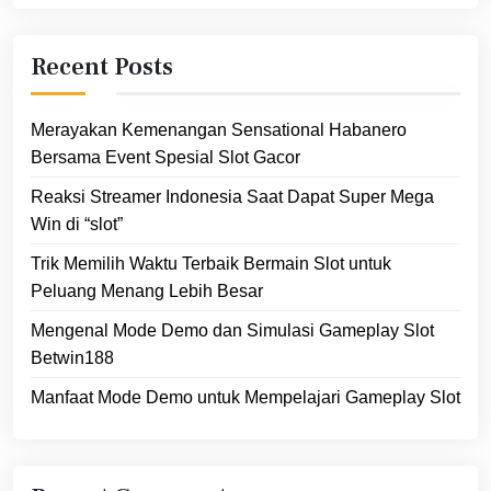
Recent Posts
Merayakan Kemenangan Sensational Habanero
Bersama Event Spesial Slot Gacor
Reaksi Streamer Indonesia Saat Dapat Super Mega
Win di “slot”
Trik Memilih Waktu Terbaik Bermain Slot untuk
Peluang Menang Lebih Besar
Mengenal Mode Demo dan Simulasi Gameplay Slot
Betwin188
Manfaat Mode Demo untuk Mempelajari Gameplay Slot