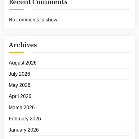
Recent Comments
No comments to show.
Archives
August 2026
July 2026
May 2026
April 2026
March 2026
February 2026
January 2026