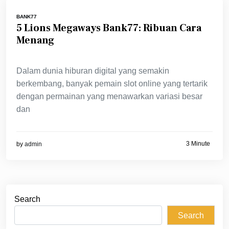
BANK77
5 Lions Megaways Bank77: Ribuan Cara
Menang
Dalam dunia hiburan digital yang semakin
berkembang, banyak pemain slot online yang tertarik
dengan permainan yang menawarkan variasi besar
dan
3 Minute
by
admin
Search
Search