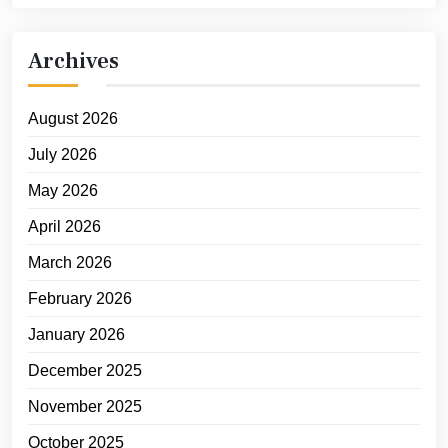
Archives
August 2026
July 2026
May 2026
April 2026
March 2026
February 2026
January 2026
December 2025
November 2025
October 2025