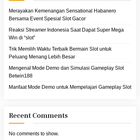
Merayakan Kemenangan Sensational Habanero
Bersama Event Spesial Slot Gacor
Reaksi Streamer Indonesia Saat Dapat Super Mega
Win di “slot”
Trik Memilih Waktu Terbaik Bermain Slot untuk
Peluang Menang Lebih Besar
Mengenal Mode Demo dan Simulasi Gameplay Slot
Betwin188
Manfaat Mode Demo untuk Mempelajari Gameplay Slot
Recent Comments
No comments to show.