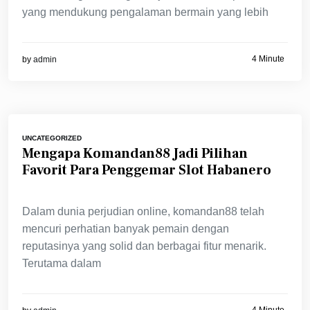
yang mendukung pengalaman bermain yang lebih
4 Minute
by
admin
UNCATEGORIZED
Mengapa Komandan88 Jadi Pilihan
Favorit Para Penggemar Slot Habanero
Dalam dunia perjudian online, komandan88 telah
mencuri perhatian banyak pemain dengan
reputasinya yang solid dan berbagai fitur menarik.
Terutama dalam
4 Minute