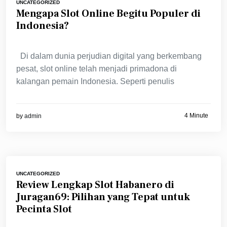
UNCATEGORIZED
Mengapa Slot Online Begitu Populer di
Indonesia?
Di dalam dunia perjudian digital yang berkembang
pesat, slot online telah menjadi primadona di
kalangan pemain Indonesia. Seperti penulis
4 Minute
by
admin
UNCATEGORIZED
Review Lengkap Slot Habanero di
Juragan69: Pilihan yang Tepat untuk
Pecinta Slot