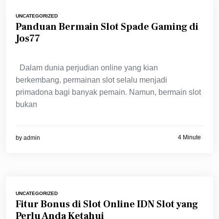
UNCATEGORIZED
Panduan Bermain Slot Spade Gaming di
Jos77
Dalam dunia perjudian online yang kian
berkembang, permainan slot selalu menjadi
primadona bagi banyak pemain. Namun, bermain slot
bukan
4 Minute
by
admin
UNCATEGORIZED
Fitur Bonus di Slot Online IDN Slot yang
Perlu Anda Ketahui