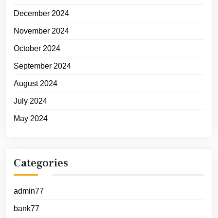
December 2024
November 2024
October 2024
September 2024
August 2024
July 2024
May 2024
Categories
admin77
bank77