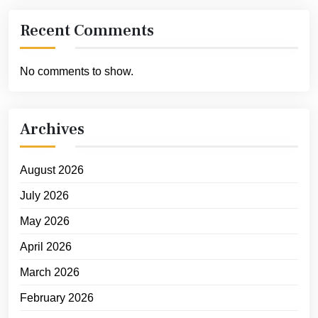
Recent Comments
No comments to show.
Archives
August 2026
July 2026
May 2026
April 2026
March 2026
February 2026