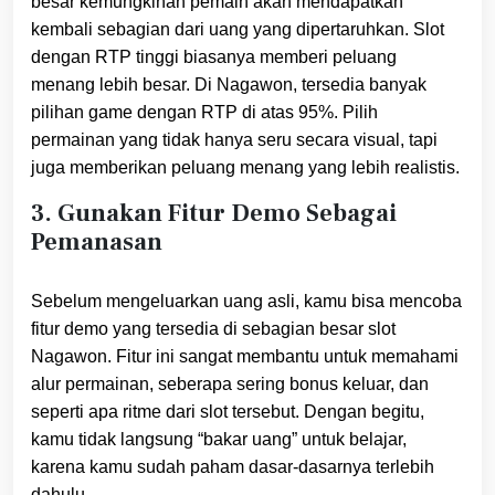
besar kemungkinan pemain akan mendapatkan
kembali sebagian dari uang yang dipertaruhkan. Slot
dengan RTP tinggi biasanya memberi peluang
menang lebih besar. Di Nagawon, tersedia banyak
pilihan game dengan RTP di atas 95%. Pilih
permainan yang tidak hanya seru secara visual, tapi
juga memberikan peluang menang yang lebih realistis.
3. Gunakan Fitur Demo Sebagai
Pemanasan
Sebelum mengeluarkan uang asli, kamu bisa mencoba
fitur demo yang tersedia di sebagian besar slot
Nagawon. Fitur ini sangat membantu untuk memahami
alur permainan, seberapa sering bonus keluar, dan
seperti apa ritme dari slot tersebut. Dengan begitu,
kamu tidak langsung “bakar uang” untuk belajar,
karena kamu sudah paham dasar-dasarnya terlebih
dahulu.