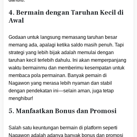
4. Bermain dengan Taruhan Kecil di
Awal
Godaan untuk langsung memasang taruhan besar
memang ada, apalagi ketika saldo masih penuh. Tapi
strategi yang lebih bijak adalah memulai dengan
taruhan kecil terlebih dahulu. Ini akan memperpanjang
waktu bermainmu dan memberimu kesempatan untuk
membaca pola permainan. Banyak pemain di
Nagawon yang merasa lebih nyaman dan stabil
dengan pendekatan ini—selain aman, juga tetap
menghibur!
5. Manfaatkan Bonus dan Promosi
Salah satu keuntungan bermain di platform seperti
Nagawon adalah adanya banyak bonus dan promosi