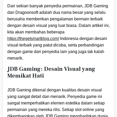
Dari sekian banyak penyedia permainan, JDB Gaming
dan Dragoonsoft adalah dua nama besar yang selalu
berusaha memberikan pengalaman bermain terbaik
dengan desain visual yang luar biasa. Dalam artikel ini,
kita akan membahas beberapa
https://thegetsmartblog.com/
Indonesia dengan desain
visual terbaik yang patut dicoba, serta perbandingan
dengan game dari penyedia lain yang juga tak kalah
menarik.
JDB Gaming: Desain Visual yang
Memikat Hati
JDB Gaming dikenal dengan kualitas desain visual
yang sangat detail dan menarik. Penyedia game ini
sangat memperhatikan elemen estetika dalam setiap
permainan yang mereka rilis. Setiap slot online yang
dikembangkan oleh JDB Gaming menghadirkan dunia