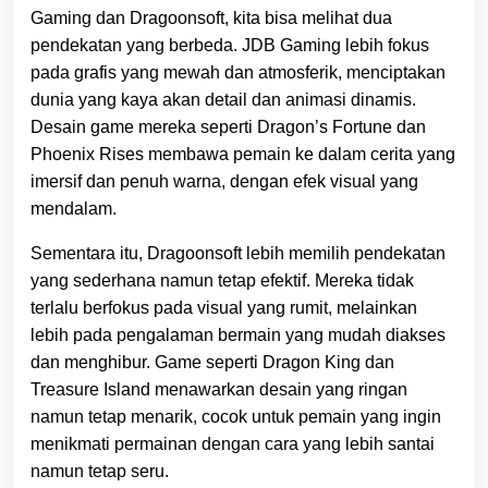
Gaming dan Dragoonsoft, kita bisa melihat dua
pendekatan yang berbeda. JDB Gaming lebih fokus
pada grafis yang mewah dan atmosferik, menciptakan
dunia yang kaya akan detail dan animasi dinamis.
Desain game mereka seperti Dragon’s Fortune dan
Phoenix Rises membawa pemain ke dalam cerita yang
imersif dan penuh warna, dengan efek visual yang
mendalam.
Sementara itu, Dragoonsoft lebih memilih pendekatan
yang sederhana namun tetap efektif. Mereka tidak
terlalu berfokus pada visual yang rumit, melainkan
lebih pada pengalaman bermain yang mudah diakses
dan menghibur. Game seperti Dragon King dan
Treasure Island menawarkan desain yang ringan
namun tetap menarik, cocok untuk pemain yang ingin
menikmati permainan dengan cara yang lebih santai
namun tetap seru.