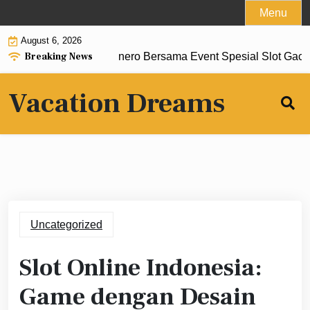
Skip
Menu
to
August 6, 2026
content
Breaking News
 Sensational Habanero Bersama Event Spesial Slot Gacor |
Vacation Dreams
Uncategorized
Slot Online Indonesia:
Game dengan Desain