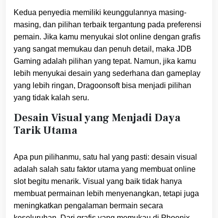
Kedua penyedia memiliki keunggulannya masing-
masing, dan pilihan terbaik tergantung pada preferensi
pemain. Jika kamu menyukai slot online dengan grafis
yang sangat memukau dan penuh detail, maka JDB
Gaming adalah pilihan yang tepat. Namun, jika kamu
lebih menyukai desain yang sederhana dan gameplay
yang lebih ringan, Dragoonsoft bisa menjadi pilihan
yang tidak kalah seru.
Desain Visual yang Menjadi Daya
Tarik Utama
Apa pun pilihanmu, satu hal yang pasti: desain visual
adalah salah satu faktor utama yang membuat online
slot begitu menarik. Visual yang baik tidak hanya
membuat permainan lebih menyenangkan, tetapi juga
meningkatkan pengalaman bermain secara
keseluruhan. Dari grafis yang memukau di Phoenix