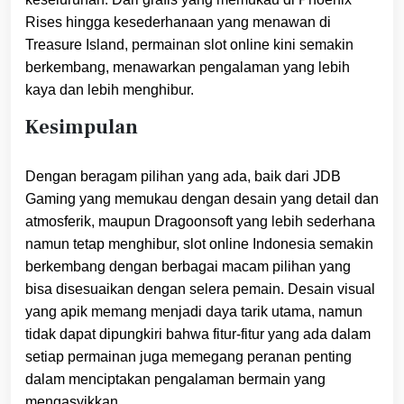
Rises hingga kesederhanaan yang menawan di
Treasure Island, permainan slot online kini semakin
berkembang, menawarkan pengalaman yang lebih
kaya dan lebih menghibur.
Kesimpulan
Dengan beragam pilihan yang ada, baik dari JDB
Gaming yang memukau dengan desain yang detail dan
atmosferik, maupun Dragoonsoft yang lebih sederhana
namun tetap menghibur, slot online Indonesia semakin
berkembang dengan berbagai macam pilihan yang
bisa disesuaikan dengan selera pemain. Desain visual
yang apik memang menjadi daya tarik utama, namun
tidak dapat dipungkiri bahwa fitur-fitur yang ada dalam
setiap permainan juga memegang peranan penting
dalam menciptakan pengalaman bermain yang
mengasyikkan.