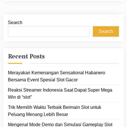
Search
Search
Recent Posts
Merayakan Kemenangan Sensational Habanero
Bersama Event Spesial Slot Gacor
Reaksi Streamer Indonesia Saat Dapat Super Mega
Win di “slot”
Trik Memilih Waktu Terbaik Bermain Slot untuk
Peluang Menang Lebih Besar
Mengenal Mode Demo dan Simulasi Gameplay Slot