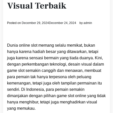
Visual Terbaik
Posted on
December 29, 2024
December 24, 2024
by
admin
Dunia online slot memang selalu memikat, bukan
hanya karena hadiah besar yang ditawarkan, tetapi
juga karena sensasi bermain yang tiada duanya. Kini,
dengan perkembangan teknologi, desain visual dalam
game slot semakin canggih dan menawan, membuat
para pemain tak hanya terpesona oleh peluang
kemenangan, tetapi juga oleh tampilan permainan itu
sendiri. Di Indonesia, para pemain semakin
dimanjakan dengan pilihan game slot online yang tidak
hanya menghibur, tetapi juga menghadirkan visual
yang memukau.