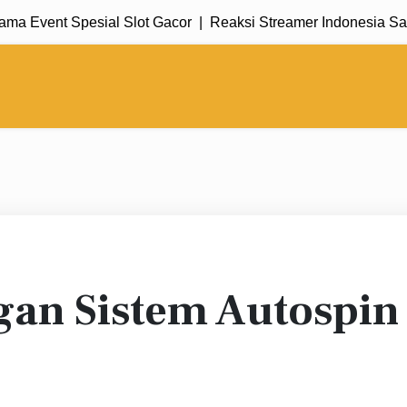
Event Spesial Slot Gacor |
Reaksi Streamer Indonesia Saat D
gan Sistem Autospin 