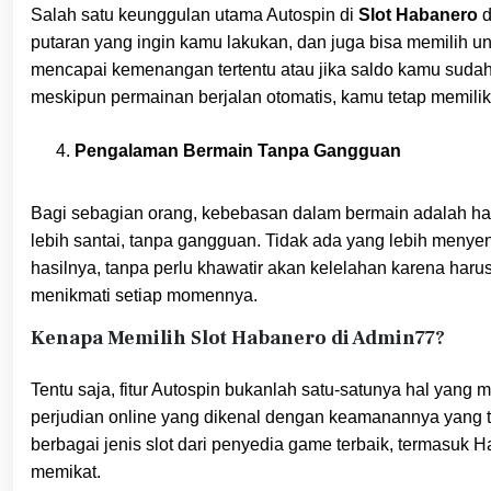
Salah satu keunggulan utama Autospin di
Slot Habanero
d
putaran yang ingin kamu lakukan, dan juga bisa memilih unt
mencapai kemenangan tertentu atau jika saldo kamu sudah 
meskipun permainan berjalan otomatis, kamu tetap memiliki
Pengalaman Bermain Tanpa Gangguan
Bagi sebagian orang, kebebasan dalam bermain adalah ha
lebih santai, tanpa gangguan. Tidak ada yang lebih men
hasilnya, tanpa perlu khawatir akan kelelahan karena har
menikmati setiap momennya.
Kenapa Memilih Slot Habanero di Admin77?
Tentu saja, fitur Autospin bukanlah satu-satunya hal yang
perjudian online yang dikenal dengan keamanannya yang ter
berbagai jenis slot dari penyedia game terbaik, termasuk
memikat.