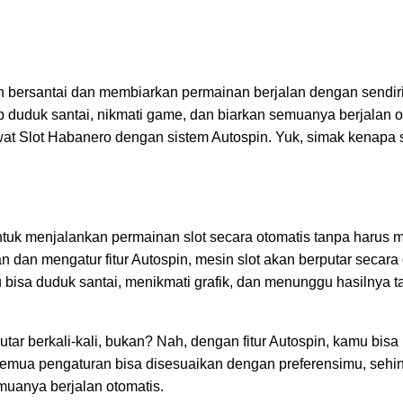
n bersantai dan membiarkan permainan berjalan dengan sendir
up duduk santai, nikmati game, dan biarkan semuanya berjalan o
at Slot Habanero dengan sistem Autospin. Yuk, simak kenapa s
tuk menjalankan permainan slot secara otomatis tanpa harus
an dan mengatur fitur Autospin, mesin slot akan berputar secara
bisa duduk santai, menikmati grafik, dan menunggu hasilnya t
ar berkali-kali, bukan? Nah, dengan fitur Autospin, kamu bisa 
Semua pengaturan bisa disesuaikan dengan preferensimu, seh
muanya berjalan otomatis.