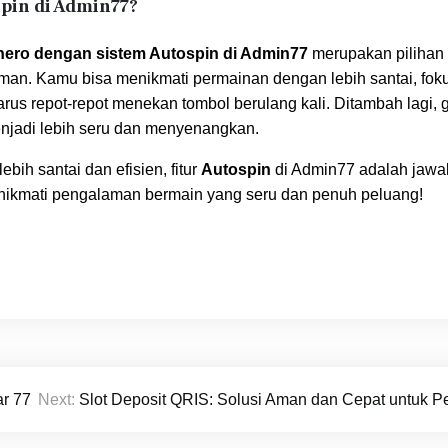
pin di Admin77?
nero dengan sistem Autospin di Admin77
merupakan pilihan
aman. Kamu bisa menikmati permainan dengan lebih santai, fok
arus repot-repot menekan tombol berulang kali. Ditambah lagi, g
enjadi lebih seru dan menyenangkan.
bih santai dan efisien, fitur
Autospin
di Admin77 adalah jawa
nikmati pengalaman bermain yang seru dan penuh peluang!
ar 77
Next:
Slot Deposit QRIS: Solusi Aman dan Cepat untuk P