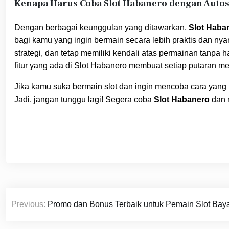
Kenapa Harus Coba Slot Habanero dengan Autos
Dengan berbagai keunggulan yang ditawarkan,
Slot Haba
bagi kamu yang ingin bermain secara lebih praktis dan ny
strategi, dan tetap memiliki kendali atas permainan tanpa h
fitur yang ada di Slot Habanero membuat setiap putaran m
Jika kamu suka bermain slot dan ingin mencoba cara yang le
Jadi, jangan tunggu lagi! Segera coba
Slot Habanero
dan 
Post
Previous:
Promo dan Bonus Terbaik untuk Pemain Slot Bay
navigation