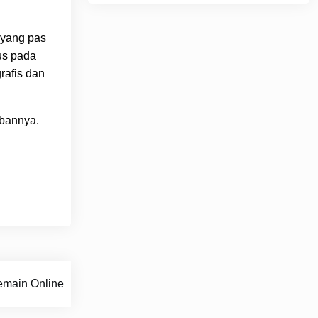
 yang pas
us pada
rafis dan
bannya.
emain Online