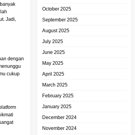
 banyak
October 2025
elah
t. Jadi,
September 2025
August 2025
July 2025
June 2025
inan dengan
May 2025
 menunggu
amu cukup
April 2025
March 2025
February 2025
January 2025
latform
nikmati
December 2024
sangat
November 2024