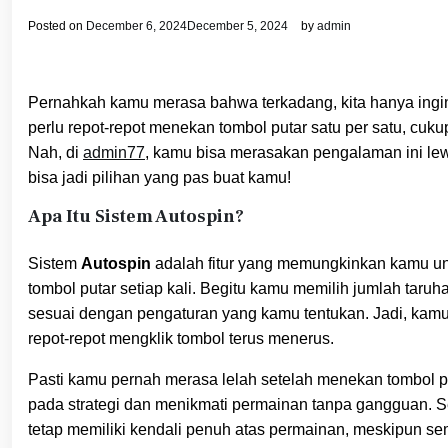
Posted on
December 6, 2024
December 5, 2024
by
admin
Pernahkah kamu merasa bahwa terkadang, kita hanya ingi
perlu repot-repot menekan tombol putar satu per satu, cuk
Nah, di
admin77
, kamu bisa merasakan pengalaman ini lew
bisa jadi pilihan yang pas buat kamu!
Apa Itu Sistem Autospin?
Sistem
Autospin
adalah fitur yang memungkinkan kamu un
tombol putar setiap kali. Begitu kamu memilih jumlah taruh
sesuai dengan pengaturan yang kamu tentukan. Jadi, kamu 
repot-repot mengklik tombol terus menerus.
Pasti kamu pernah merasa lelah setelah menekan tombol put
pada strategi dan menikmati permainan tanpa gangguan. 
tetap memiliki kendali penuh atas permainan, meskipun se