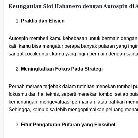
Keunggulan Slot Habanero dengan Autospin di 
Praktis dan Efisien
Autospin memberi kamu kebebasan untuk bermain dengan c
kali, kamu bisa mengatur berapa banyak putaran yang ingin
sangat cocok untuk kamu yang ingin bermain dengan santa
Meningkatkan Fokus Pada Strategi
Pernah merasa terjebak dalam rutinitas menekan tombol p
fokusmu dari hal teknis, seperti menekan tombol setiap pu
kemenangan, mengevaluasi permainan, atau bahkan memikir
Sehingga, kamu bisa lebih mengoptimalkan peluang menan
Fitur Pengaturan Putaran yang Fleksibel