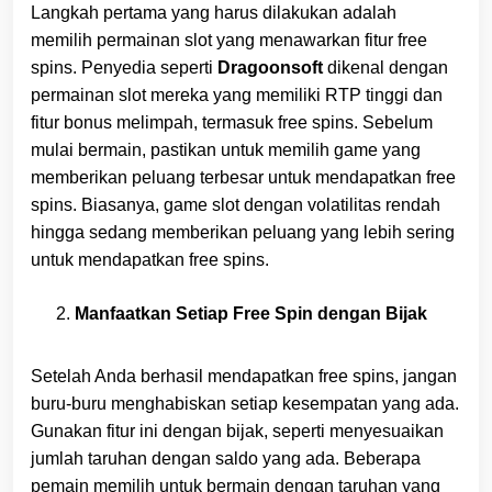
Langkah pertama yang harus dilakukan adalah
memilih permainan slot yang menawarkan fitur free
spins. Penyedia seperti
Dragoonsoft
dikenal dengan
permainan slot mereka yang memiliki RTP tinggi dan
fitur bonus melimpah, termasuk free spins. Sebelum
mulai bermain, pastikan untuk memilih game yang
memberikan peluang terbesar untuk mendapatkan free
spins. Biasanya, game slot dengan volatilitas rendah
hingga sedang memberikan peluang yang lebih sering
untuk mendapatkan free spins.
Manfaatkan Setiap Free Spin dengan Bijak
Setelah Anda berhasil mendapatkan free spins, jangan
buru-buru menghabiskan setiap kesempatan yang ada.
Gunakan fitur ini dengan bijak, seperti menyesuaikan
jumlah taruhan dengan saldo yang ada. Beberapa
pemain memilih untuk bermain dengan taruhan yang