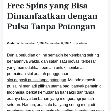
Free Spins yang Bisa
Dimanfaatkan dengan
Pulsa Tanpa Potongan
Posted on
November 7, 2024
November 6, 2024
by
admin
Dunia perjudian online semakin berkembang seiring
berjalannya waktu, dan salah satu inovasi terbesar
yang memudahkan pemain untuk menikmati
permainan slot adalah penggunaan
slot deposit pulsa tanpa potongan
. Metode deposit
pulsa ini menjadi pilihan utama bagi banyak pemain di
Indonesia, berkat kemudahan transaksi dan tanpa
adanya biaya tambahan yang mengurangi jumlah
setoran. Namun, ada satu hal yang sering menjadi
perbincangan para pemain slot online: bagaimana cara