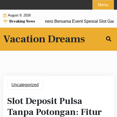
Skip
Menu
to
August 9, 2026
content
Breaking News
 Sensational Habanero Bersama Event Spesial Slot Gacor 
Vacation Dreams
Uncategorized
Slot Deposit Pulsa
Tanpa Potongan: Fitur