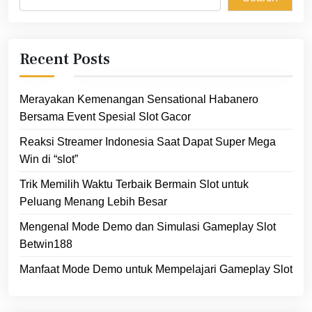
Recent Posts
Merayakan Kemenangan Sensational Habanero
Bersama Event Spesial Slot Gacor
Reaksi Streamer Indonesia Saat Dapat Super Mega
Win di “slot”
Trik Memilih Waktu Terbaik Bermain Slot untuk
Peluang Menang Lebih Besar
Mengenal Mode Demo dan Simulasi Gameplay Slot
Betwin188
Manfaat Mode Demo untuk Mempelajari Gameplay Slot