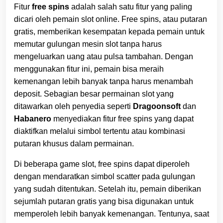
Fitur
free spins
adalah salah satu fitur yang paling
dicari oleh pemain slot online. Free spins, atau putaran
gratis, memberikan kesempatan kepada pemain untuk
memutar gulungan mesin slot tanpa harus
mengeluarkan uang atau pulsa tambahan. Dengan
menggunakan fitur ini, pemain bisa meraih
kemenangan lebih banyak tanpa harus menambah
deposit. Sebagian besar permainan slot yang
ditawarkan oleh penyedia seperti
Dragoonsoft
dan
Habanero
menyediakan fitur free spins yang dapat
diaktifkan melalui simbol tertentu atau kombinasi
putaran khusus dalam permainan.
Di beberapa game slot, free spins dapat diperoleh
dengan mendaratkan simbol scatter pada gulungan
yang sudah ditentukan. Setelah itu, pemain diberikan
sejumlah putaran gratis yang bisa digunakan untuk
memperoleh lebih banyak kemenangan. Tentunya, saat