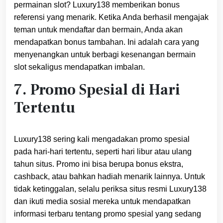
permainan slot? Luxury138 memberikan bonus
referensi yang menarik. Ketika Anda berhasil mengajak
teman untuk mendaftar dan bermain, Anda akan
mendapatkan bonus tambahan. Ini adalah cara yang
menyenangkan untuk berbagi kesenangan bermain
slot sekaligus mendapatkan imbalan.
7. Promo Spesial di Hari
Tertentu
Luxury138 sering kali mengadakan promo spesial
pada hari-hari tertentu, seperti hari libur atau ulang
tahun situs. Promo ini bisa berupa bonus ekstra,
cashback, atau bahkan hadiah menarik lainnya. Untuk
tidak ketinggalan, selalu periksa situs resmi Luxury138
dan ikuti media sosial mereka untuk mendapatkan
informasi terbaru tentang promo spesial yang sedang