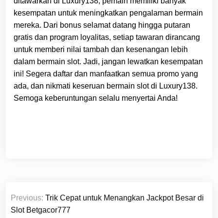
ditawarkan di Luxury138, pemain memiliki banyak
kesempatan untuk meningkatkan pengalaman bermain
mereka. Dari bonus selamat datang hingga putaran
gratis dan program loyalitas, setiap tawaran dirancang
untuk memberi nilai tambah dan kesenangan lebih
dalam bermain slot. Jadi, jangan lewatkan kesempatan
ini! Segera daftar dan manfaatkan semua promo yang
ada, dan nikmati keseruan bermain slot di Luxury138.
Semoga keberuntungan selalu menyertai Anda!
Post
Previous:
Trik Cepat untuk Menangkan Jackpot Besar di
navigation
Slot Betgacor777