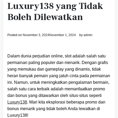
Luxury138 yang Tidak
Boleh Dilewatkan
Posted on
November 3, 2024
November 1, 2024
by
admin
Dalam dunia perjudian online, slot adalah salah satu
permainan paling populer dan menarik. Dengan grafis
yang memukau dan gameplay yang dinamis, tidak
heran banyak pemain yang jatuh cinta pada permainan
ini. Namun, untuk meningkatkan pengalaman bermain,
salah satu cara terbaik adalah memanfaatkan promo
dan bonus yang ditawarkan oleh situs-situs seperti
Luxury138
. Mari kita eksplorasi beberapa promo dan
bonus menarik yang tidak boleh Anda lewatkan di
Luxury138!