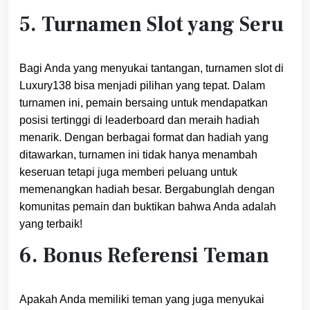
5. Turnamen Slot yang Seru
Bagi Anda yang menyukai tantangan, turnamen slot di
Luxury138 bisa menjadi pilihan yang tepat. Dalam
turnamen ini, pemain bersaing untuk mendapatkan
posisi tertinggi di leaderboard dan meraih hadiah
menarik. Dengan berbagai format dan hadiah yang
ditawarkan, turnamen ini tidak hanya menambah
keseruan tetapi juga memberi peluang untuk
memenangkan hadiah besar. Bergabunglah dengan
komunitas pemain dan buktikan bahwa Anda adalah
yang terbaik!
6. Bonus Referensi Teman
Apakah Anda memiliki teman yang juga menyukai