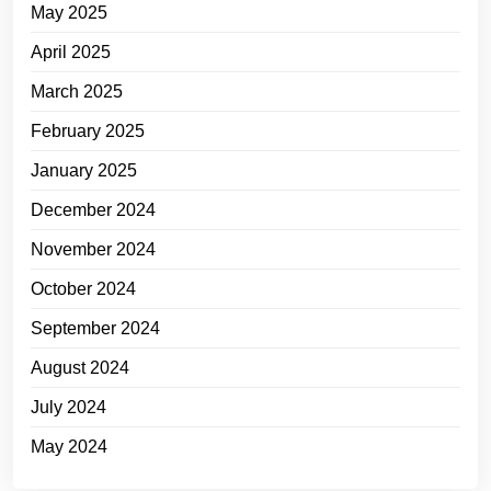
May 2025
April 2025
March 2025
February 2025
January 2025
December 2024
November 2024
October 2024
September 2024
August 2024
July 2024
May 2024