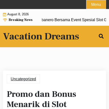
Skip
Menu
to
August 8, 2026
content
Breaking News
gan Sensational Habanero Bersama Event Spesial Slot Gaco
Vacation Dreams
Uncategorized
Promo dan Bonus
Menarik di Slot