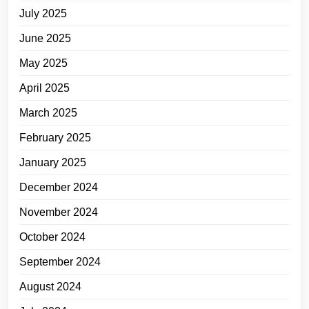
July 2025
June 2025
May 2025
April 2025
March 2025
February 2025
January 2025
December 2024
November 2024
October 2024
September 2024
August 2024