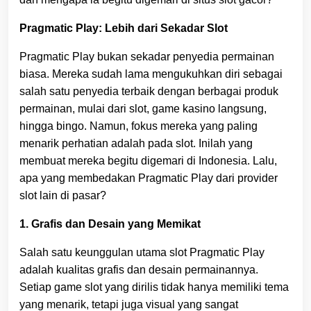
Pragmatic Play: Lebih dari Sekadar Slot
Pragmatic Play bukan sekadar penyedia permainan
biasa. Mereka sudah lama mengukuhkan diri sebagai
salah satu penyedia terbaik dengan berbagai produk
permainan, mulai dari slot, game kasino langsung,
hingga bingo. Namun, fokus mereka yang paling
menarik perhatian adalah pada slot. Inilah yang
membuat mereka begitu digemari di Indonesia. Lalu,
apa yang membedakan Pragmatic Play dari provider
slot lain di pasar?
1. Grafis dan Desain yang Memikat
Salah satu keunggulan utama slot Pragmatic Play
adalah kualitas grafis dan desain permainannya.
Setiap game slot yang dirilis tidak hanya memiliki tema
yang menarik, tetapi juga visual yang sangat