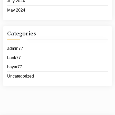
July 2024
May 2024
Categories
admin77
bank77
bayar77
Uncategorized