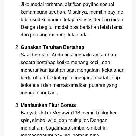
Jika modal terbatas, aktifkan payline sesuai
kemampuan taruhan. Misalnya, memilih payline
lebih sedikit namun tetap realistis dengan modal.
Dengan begitu, modal bisa bertahan lebih lama
dan peluang menang tetap ada.
Gunakan Taruhan Bertahap
Saat bermain, Anda bisa menaikkan taruhan
secara bertahap ketika menang kecil, dan
menurunkan taruhan saat mengalami kekalahan
berturut-turut. Strategi ini menjaga modal tetap
terkendali dan memaksimalkan putaran yang
menguntungkan.
Manfaatkan Fitur Bonus
Banyak slot di Megawin138 memiliki fitur free
spin, simbol wild, dan multiplier. Dengan
memahami bagaimana simbol-simbol ini
mempengaruhi payline, pemain bisa