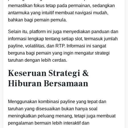
memastikan fokus tetap pada permainan, sedangkan
antarmuka yang intuitif membuat navigasi mudah,
bahkan bagi pemain pemula.
Selain itu, platform ini juga menyediakan panduan dan
informasi lengkap tentang setiap slot, termasuk jumlah
payline, volatilitas, dan RTP. Informasi ini sangat
berguna bagi pemain yang ingin mengatur strategi
taruhan dengan lebih cerdas.
Keseruan Strategi &
Hiburan Bersamaan
Menggunakan kombinasi payline yang tepat dan
taruhan yang disesuaikan bukan hanya soal
meningkatkan peluang menang, tetapi juga membuat
pengalaman bermain lebih interaktif dan