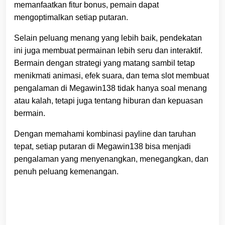
memanfaatkan fitur bonus, pemain dapat
mengoptimalkan setiap putaran.
Selain peluang menang yang lebih baik, pendekatan
ini juga membuat permainan lebih seru dan interaktif.
Bermain dengan strategi yang matang sambil tetap
menikmati animasi, efek suara, dan tema slot membuat
pengalaman di Megawin138 tidak hanya soal menang
atau kalah, tetapi juga tentang hiburan dan kepuasan
bermain.
Dengan memahami kombinasi payline dan taruhan
tepat, setiap putaran di Megawin138 bisa menjadi
pengalaman yang menyenangkan, menegangkan, dan
penuh peluang kemenangan.