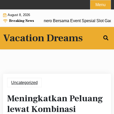
Skip
Menu
to
August 8, 2026
content
Breaking News
n Sensational Habanero Bersama Event Spesial Slot Gacor 
Vacation Dreams
Uncategorized
Meningkatkan Peluang
lewat Kombinasi