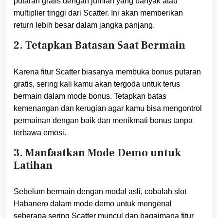
putaran gratis dengan jumlah yang banyak atau
multiplier tinggi dari Scatter. Ini akan memberikan
return lebih besar dalam jangka panjang.
2. Tetapkan Batasan Saat Bermain
Karena fitur Scatter biasanya membuka bonus putaran
gratis, sering kali kamu akan tergoda untuk terus
bermain dalam mode bonus. Tetapkan batas
kemenangan dan kerugian agar kamu bisa mengontrol
permainan dengan baik dan menikmati bonus tanpa
terbawa emosi.
3. Manfaatkan Mode Demo untuk
Latihan
Sebelum bermain dengan modal asli, cobalah slot
Habanero dalam mode demo untuk mengenal
seberapa sering Scatter muncul dan bagaimana fitur