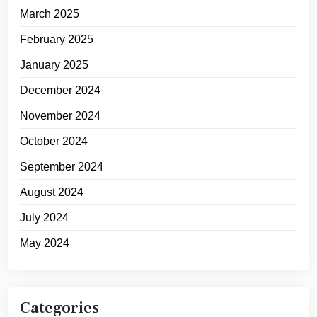
March 2025
February 2025
January 2025
December 2024
November 2024
October 2024
September 2024
August 2024
July 2024
May 2024
Categories