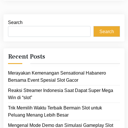
Search
Search
Recent Posts
Merayakan Kemenangan Sensational Habanero
Bersama Event Spesial Slot Gacor
Reaksi Streamer Indonesia Saat Dapat Super Mega
Win di “slot”
Trik Memilih Waktu Terbaik Bermain Slot untuk
Peluang Menang Lebih Besar
Mengenal Mode Demo dan Simulasi Gameplay Slot