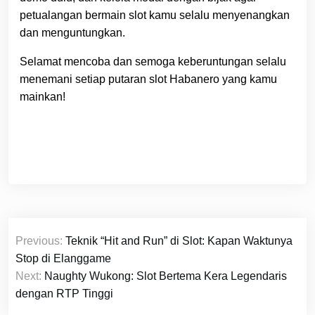
petualangan bermain slot kamu selalu menyenangkan
dan menguntungkan.
Selamat mencoba dan semoga keberuntungan selalu
menemani setiap putaran slot Habanero yang kamu
mainkan!
Post
Previous:
Teknik “Hit and Run” di Slot: Kapan Waktunya
navigation
Stop di Elanggame
Next:
Naughty Wukong: Slot Bertema Kera Legendaris
dengan RTP Tinggi