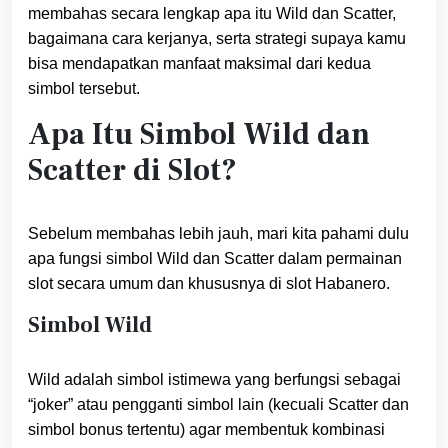
membahas secara lengkap apa itu Wild dan Scatter,
bagaimana cara kerjanya, serta strategi supaya kamu
bisa mendapatkan manfaat maksimal dari kedua
simbol tersebut.
Apa Itu Simbol Wild dan
Scatter di Slot?
Sebelum membahas lebih jauh, mari kita pahami dulu
apa fungsi simbol Wild dan Scatter dalam permainan
slot secara umum dan khususnya di slot Habanero.
Simbol Wild
Wild adalah simbol istimewa yang berfungsi sebagai
“joker” atau pengganti simbol lain (kecuali Scatter dan
simbol bonus tertentu) agar membentuk kombinasi