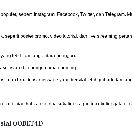
populer, seperti Instagram, Facebook, Twitter, dan Telegram. M
, seperti poster promo, video tutorial, dan live streaming perta
si yang lebih panjang antara pengguna.
rmasi instan dan pengumuman penting.
usif dan broadcast message yang bersifat lebih pribadi dan lan
ikuti, atau bahkan semua sekaligus agar tidak ketinggalan inf
osial QQBET4D