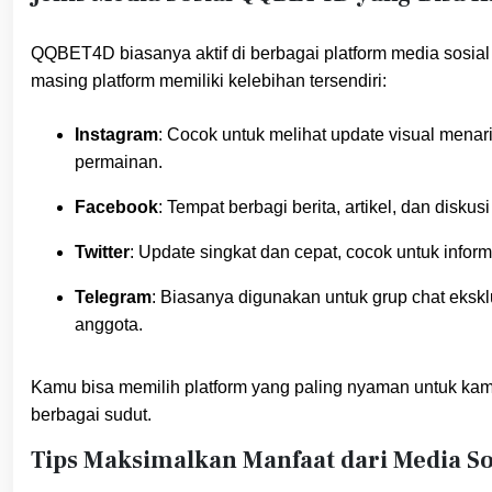
QQBET4D biasanya aktif di berbagai platform media sosial 
masing platform memiliki kelebihan tersendiri:
Instagram
: Cocok untuk melihat update visual menarik
permainan.
Facebook
: Tempat berbagi berita, artikel, dan disku
Twitter
: Update singkat dan cepat, cocok untuk info
Telegram
: Biasanya digunakan untuk grup chat ekskl
anggota.
Kamu bisa memilih platform yang paling nyaman untuk kamu 
berbagai sudut.
Tips Maksimalkan Manfaat dari Media S