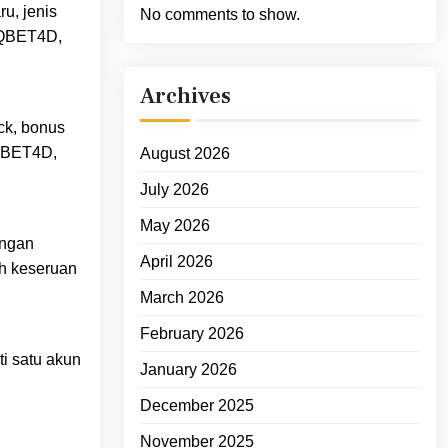
ru, jenis
No comments to show.
 QQBET4D,
Archives
ck, bonus
QQBET4D,
August 2026
July 2026
May 2026
engan
April 2026
h keseruan
March 2026
February 2026
ti satu akun
January 2026
December 2025
November 2025