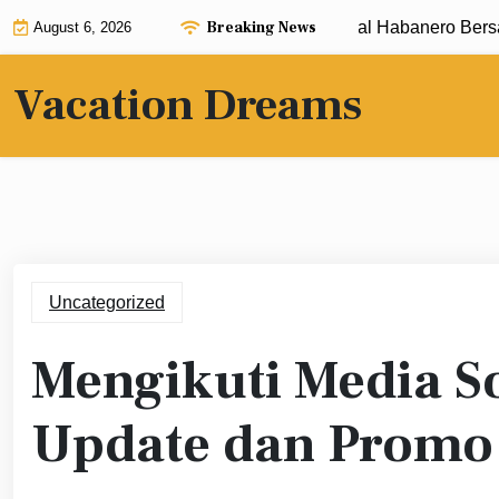
Skip
Breaking News
Merayakan Kemenangan Sensational Habanero Bersama E
August 6, 2026
to
content
Vacation Dreams
Uncategorized
Mengikuti Media S
Update dan Promo