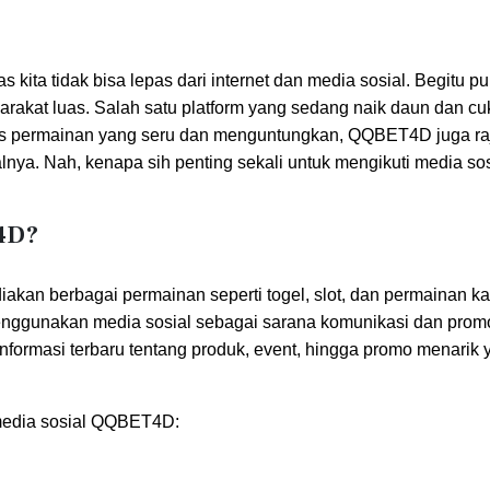
 kita tidak bisa lepas dari internet dan media sosial. Begitu p
yarakat luas. Salah satu platform yang sedang naik daun dan c
is permainan yang seru dan menguntungkan, QQBET4D juga ra
nya. Nah, kenapa sih penting sekali untuk mengikuti media sos
T4D?
akan berbagai permainan seperti togel, slot, dan permainan k
menggunakan media sosial sebagai sarana komunikasi dan prom
informasi terbaru tentang produk, event, hingga promo menarik 
media sosial QQBET4D: