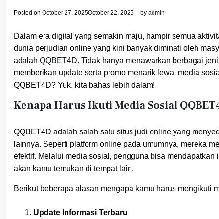
Posted on
October 27, 2025
October 22, 2025
by
admin
Dalam era digital yang semakin maju, hampir semua aktivitas
dunia perjudian online yang kini banyak diminati oleh mas
adalah
QQBET4D
. Tidak hanya menawarkan berbagai jen
memberikan update serta promo menarik lewat media sosial
QQBET4D? Yuk, kita bahas lebih dalam!
Kenapa Harus Ikuti Media Sosial QQBE
QQBET4D adalah salah satu situs judi online yang menyedi
lainnya. Seperti platform online pada umumnya, mereka 
efektif. Melalui media sosial, pengguna bisa mendapatkan 
akan kamu temukan di tempat lain.
Berikut beberapa alasan mengapa kamu harus mengikuti 
Update Informasi Terbaru