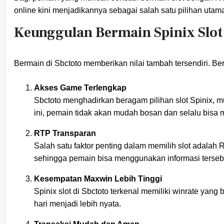
online kini menjadikannya sebagai salah satu pilihan utam
Keunggulan Bermain Spinix Slot 
Bermain di Sbctoto memberikan nilai tambah tersendiri. B
Akses Game Terlengkap
Sbctoto menghadirkan beragam pilihan slot Spinix, mu
ini, pemain tidak akan mudah bosan dan selalu bisa
RTP Transparan
Salah satu faktor penting dalam memilih slot adalah
sehingga pemain bisa menggunakan informasi tersebu
Kesempatan Maxwin Lebih Tinggi
Spinix slot di Sbctoto terkenal memiliki winrate yang
hari menjadi lebih nyata.