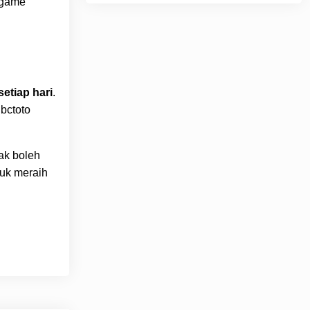
 game
etiap hari
.
bctoto
ak boleh
tuk meraih