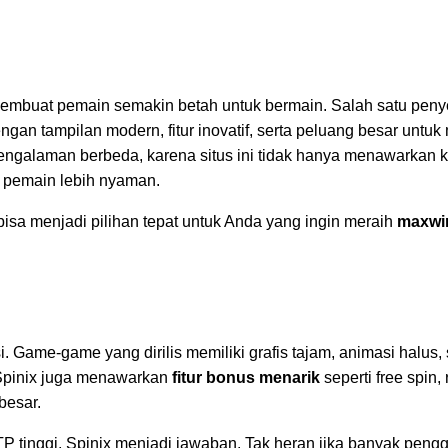
 membuat pemain semakin betah untuk bermain. Salah satu pen
ngan tampilan modern, fitur inovatif, serta peluang besar untuk
galaman berbeda, karena situs ini tidak hanya menawarkan k
 pemain lebih nyaman.
bisa menjadi pilihan tepat untuk Anda yang ingin meraih
maxwin
. Game-game yang dirilis memiliki grafis tajam, animasi halus, 
 Spinix juga menawarkan
fitur bonus menarik
seperti free spin,
besar.
 tinggi, Spinix menjadi jawaban. Tak heran jika banyak pengg