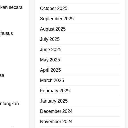
ukan secara
October 2025
September 2025
August 2025
khusus
July 2025
June 2025
May 2025
April 2025
sa
March 2025
February 2025
January 2025
untungkan
December 2024
November 2024