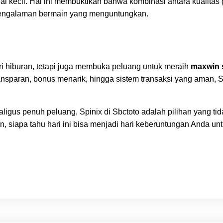
 kecil. Hal ini membuktikan bahwa kombinasi antara kualitas
pengalaman bermain yang menguntungkan.
ri hiburan, tetapi juga membuka peluang untuk meraih
maxwin s
sparan, bonus menarik, hingga sistem transaksi yang aman, S
igus penuh peluang, Spinix di Sbctoto adalah pilihan yang tid
n, siapa tahu hari ini bisa menjadi hari keberuntungan Anda un