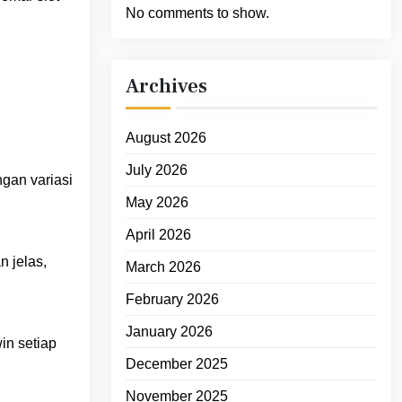
No comments to show.
Archives
August 2026
July 2026
ngan variasi
May 2026
April 2026
n jelas,
March 2026
February 2026
January 2026
in setiap
December 2025
November 2025