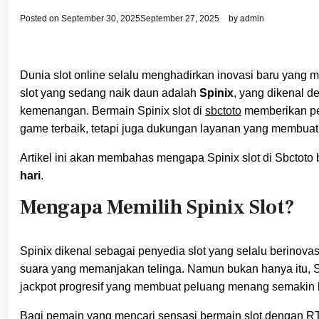
Posted on
September 30, 2025
September 27, 2025
by
admin
Dunia slot online selalu menghadirkan inovasi baru yang
slot yang sedang naik daun adalah
Spinix
, yang dikenal de
kemenangan. Bermain Spinix slot di
sbctoto
memberikan pen
game terbaik, tetapi juga dukungan layanan yang membuat
Artikel ini akan membahas mengapa Spinix slot di Sbctoto 
hari
.
Mengapa Memilih Spinix Slot?
Spinix dikenal sebagai penyedia slot yang selalu berinovasi
suara yang memanjakan telinga. Namun bukan hanya itu,
jackpot progresif yang membuat peluang menang semakin 
Bagi pemain yang mencari sensasi bermain slot dengan RTP