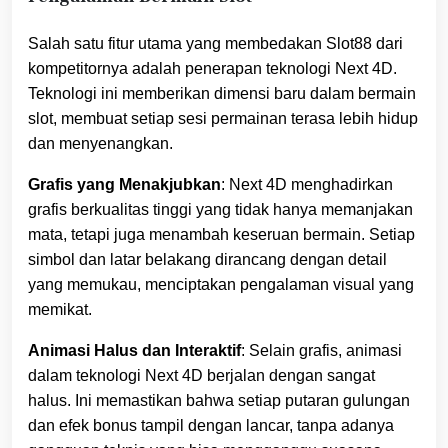
Salah satu fitur utama yang membedakan Slot88 dari
kompetitornya adalah penerapan teknologi Next 4D.
Teknologi ini memberikan dimensi baru dalam bermain
slot, membuat setiap sesi permainan terasa lebih hidup
dan menyenangkan.
Grafis yang Menakjubkan
: Next 4D menghadirkan
grafis berkualitas tinggi yang tidak hanya memanjakan
mata, tetapi juga menambah keseruan bermain. Setiap
simbol dan latar belakang dirancang dengan detail
yang memukau, menciptakan pengalaman visual yang
memikat.
Animasi Halus dan Interaktif
: Selain grafis, animasi
dalam teknologi Next 4D berjalan dengan sangat
halus. Ini memastikan bahwa setiap putaran gulungan
dan efek bonus tampil dengan lancar, tanpa adanya