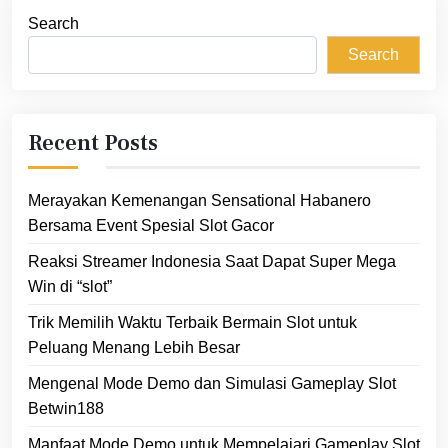
Search
Search
Recent Posts
Merayakan Kemenangan Sensational Habanero
Bersama Event Spesial Slot Gacor
Reaksi Streamer Indonesia Saat Dapat Super Mega
Win di “slot”
Trik Memilih Waktu Terbaik Bermain Slot untuk
Peluang Menang Lebih Besar
Mengenal Mode Demo dan Simulasi Gameplay Slot
Betwin188
Manfaat Mode Demo untuk Mempelajari Gameplay Slot