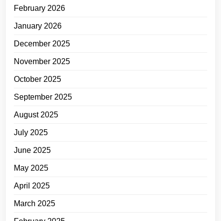
February 2026
January 2026
December 2025
November 2025
October 2025
September 2025
August 2025
July 2025
June 2025
May 2025
April 2025
March 2025