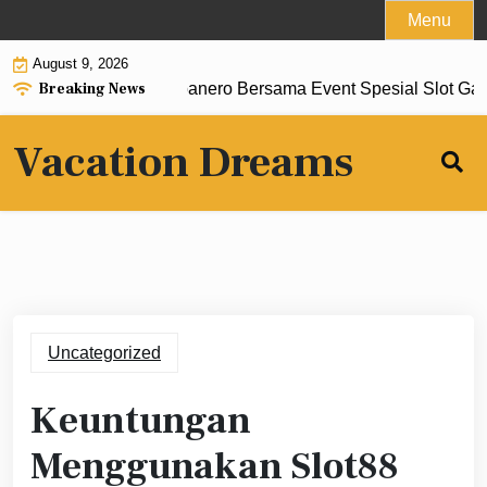
Skip
Menu
to
August 9, 2026
content
Breaking News
an Sensational Habanero Bersama Event Spesial Slot Gacor
Vacation Dreams
Uncategorized
Keuntungan
Menggunakan Slot88