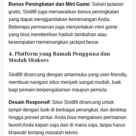
Bonus Peningkatan dan Mini Game
: Selain putaran
gratis, Slot88 juga menawarkan bonus peningkatan
yang dapat menggandakan kemenangan Anda.
Beberapa permainan juga menyertakan mini game
yang bisa memberikan hadiah tambahan atau
kesempatan memenangkan jackpot besar.
4. Platform yang Ramah Pengguna dan
Mudah Diakses
Slot88 dirancang dengan antarmuka yang user-friendly,
membuat navigasi situs menjadi sangat mudah, baik
bagi pemain berpengalaman maupun pemula.
Desain Responsif
: Situs Slot88 dirancang untuk
tampil dengan baik di berbagai perangkat, dari desktop
hingga ponsel pintar. Anda bisa mengakses permainan
favorit Anda kapan saja dan di mana saja, tanpa harus
khawatir tentang masalah teknis.