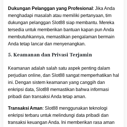
Dukungan Pelanggan yang Profesional
: Jika Anda
menghadapi masalah atau memiliki pertanyaan, tim
dukungan pelanggan Slot88 siap membantu. Mereka
tersedia untuk memberikan bantuan kapan pun Anda
membutuhkannya, memastikan pengalaman bermain
Anda tetap lancar dan menyenangkan.
5. Keamanan dan Privasi Terjamin
Keamanan adalah salah satu aspek penting dalam
perjudian online, dan Slot88 sangat memperhatikan hal
ini. Dengan sistem keamanan yang canggih dan
enkripsi data, Slot88 memastikan bahwa informasi
pribadi dan transaksi Anda tetap aman.
Transaksi Aman
: Slot88 menggunakan teknologi
enkripsi terbaru untuk melindungi data pribadi dan
transaksi keuangan Anda. Ini memberikan rasa aman