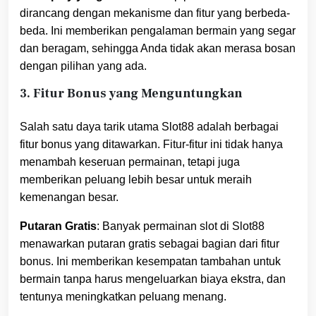
dirancang dengan mekanisme dan fitur yang berbeda-
beda. Ini memberikan pengalaman bermain yang segar
dan beragam, sehingga Anda tidak akan merasa bosan
dengan pilihan yang ada.
3. Fitur Bonus yang Menguntungkan
Salah satu daya tarik utama Slot88 adalah berbagai
fitur bonus yang ditawarkan. Fitur-fitur ini tidak hanya
menambah keseruan permainan, tetapi juga
memberikan peluang lebih besar untuk meraih
kemenangan besar.
Putaran Gratis
: Banyak permainan slot di Slot88
menawarkan putaran gratis sebagai bagian dari fitur
bonus. Ini memberikan kesempatan tambahan untuk
bermain tanpa harus mengeluarkan biaya ekstra, dan
tentunya meningkatkan peluang menang.