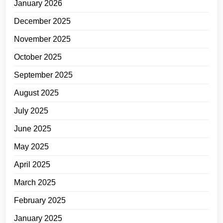
January 2026
December 2025
November 2025
October 2025
September 2025
August 2025
July 2025
June 2025
May 2025
April 2025
March 2025
February 2025
January 2025