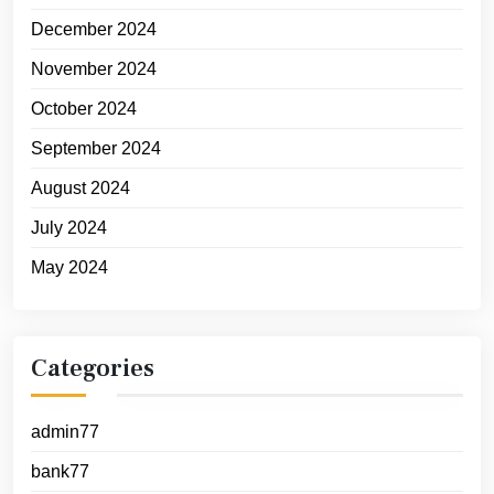
December 2024
November 2024
October 2024
September 2024
August 2024
July 2024
May 2024
Categories
admin77
bank77