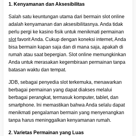
1. Kenyamanan dan Aksesibilitas
Salah satu keuntungan utama dari bermain slot online
adalah kenyamanan dan aksesibilitasnya. Anda tidak
perlu pergi ke kasino fisik untuk menikmati permainan
slot
favorit Anda. Cukup dengan koneksi internet, Anda
bisa bermain kapan saja dan di mana saja, apakah di
rumah atau saat bepergian. Slot online memungkinkan
Anda untuk merasakan kegembiraan permainan tanpa
batasan waktu dan tempat.
JDB, sebagai penyedia slot terkemuka, menawarkan
berbagai permainan yang dapat diakses melalui
berbagai perangkat, termasuk komputer, tablet, dan
smartphone. Ini memastikan bahwa Anda selalu dapat
menikmati pengalaman bermain yang menyenangkan
tanpa harus meninggalkan kenyamanan rumah.
2. Varietas Permainan yang Luas