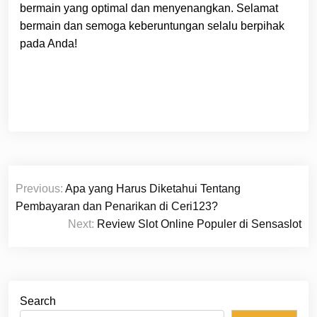
bermain yang optimal dan menyenangkan. Selamat
bermain dan semoga keberuntungan selalu berpihak
pada Anda!
Post
Previous:
Apa yang Harus Diketahui Tentang
navigation
Pembayaran dan Penarikan di Ceri123?
Next:
Review Slot Online Populer di Sensaslot
Search