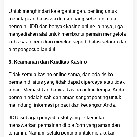
Untuk menghindari ketergantungan, penting untuk
menetapkan batas waktu dan uang sebelum mulai
bermain. JDB dan banyak kasino online lainnya juga
menyediakan alat untuk membantu pemain mengelola
kebiasaan perjudian mereka, seperti batas setoran dan
alat pengecualian diri.
3. Keamanan dan Kualitas Kasino
Tidak semua kasino online sama, dan ada risiko
bermain di situs yang tidak dapat dipercaya atau tidak
aman. Memastikan bahwa kasino online tempat Anda
bermain adalah sah dan aman sangat penting untuk
melindungi informasi pribadi dan keuangan Anda.
JDB, sebagai penyedia slot yang terkemuka,
menawarkan permainan di platform yang aman dan
terjamin. Namun, selalu penting untuk melakukan