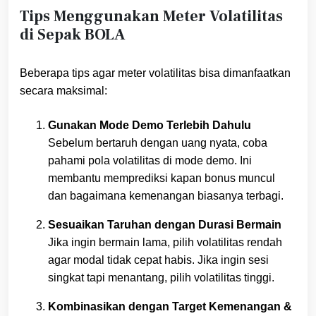
Tips Menggunakan Meter Volatilitas
di Sepak BOLA
Beberapa tips agar meter volatilitas bisa dimanfaatkan
secara maksimal:
Gunakan Mode Demo Terlebih Dahulu
Sebelum bertaruh dengan uang nyata, coba
pahami pola volatilitas di mode demo. Ini
membantu memprediksi kapan bonus muncul
dan bagaimana kemenangan biasanya terbagi.
Sesuaikan Taruhan dengan Durasi Bermain
Jika ingin bermain lama, pilih volatilitas rendah
agar modal tidak cepat habis. Jika ingin sesi
singkat tapi menantang, pilih volatilitas tinggi.
Kombinasikan dengan Target Kemenangan &