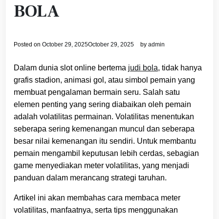
BOLA
Posted on
October 29, 2025
October 29, 2025
by
admin
Dalam dunia slot online bertema
judi bola
, tidak hanya
grafis stadion, animasi gol, atau simbol pemain yang
membuat pengalaman bermain seru. Salah satu
elemen penting yang sering diabaikan oleh pemain
adalah volatilitas permainan. Volatilitas menentukan
seberapa sering kemenangan muncul dan seberapa
besar nilai kemenangan itu sendiri. Untuk membantu
pemain mengambil keputusan lebih cerdas, sebagian
game menyediakan meter volatilitas, yang menjadi
panduan dalam merancang strategi taruhan.
Artikel ini akan membahas cara membaca meter
volatilitas, manfaatnya, serta tips menggunakan