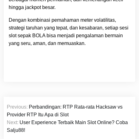
hingga jackpot besar.
Dengan kombinasi pemahaman meter volatilitas,
strategi taruhan yang tepat, dan kesabaran, setiap sesi
slot sepak BOLA bisa menjadi pengalaman bermain
yang seru, aman, dan memuaskan.
Post
Previous:
Perbandingan: RTP Rata-rata Hacksaw vs
navigation
Provider RTP Itu Apa di Slot
Next:
User Experience Terbaik Main Slot Online? Coba
Salju88!