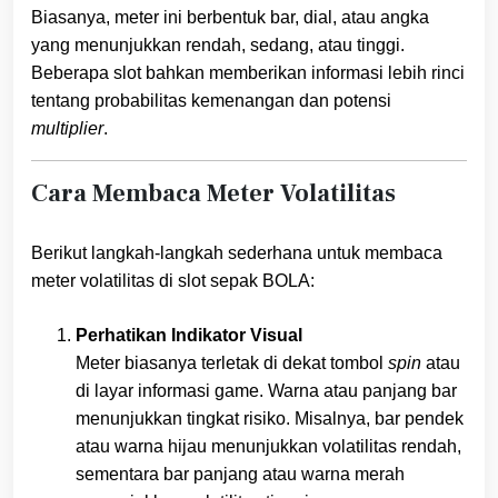
Biasanya, meter ini berbentuk bar, dial, atau angka
yang menunjukkan rendah, sedang, atau tinggi.
Beberapa slot bahkan memberikan informasi lebih rinci
tentang probabilitas kemenangan dan potensi
multiplier
.
Cara Membaca Meter Volatilitas
Berikut langkah-langkah sederhana untuk membaca
meter volatilitas di slot sepak BOLA:
Perhatikan Indikator Visual
Meter biasanya terletak di dekat tombol
spin
atau
di layar informasi game. Warna atau panjang bar
menunjukkan tingkat risiko. Misalnya, bar pendek
atau warna hijau menunjukkan volatilitas rendah,
sementara bar panjang atau warna merah