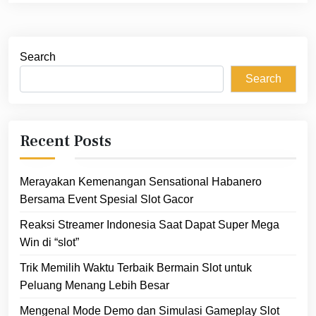
Search
Search
Recent Posts
Merayakan Kemenangan Sensational Habanero
Bersama Event Spesial Slot Gacor
Reaksi Streamer Indonesia Saat Dapat Super Mega
Win di “slot”
Trik Memilih Waktu Terbaik Bermain Slot untuk
Peluang Menang Lebih Besar
Mengenal Mode Demo dan Simulasi Gameplay Slot