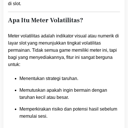
di slot.
Apa Itu Meter Volatilitas?
Meter volatilitas adalah indikator visual atau numerik di
layar slot yang menunjukkan tingkat volatilitas
permainan. Tidak semua game memiliki meter ini, tapi
bagi yang menyediakannya, fitur ini sangat berguna
untuk:
Menentukan strategi taruhan.
Memutuskan apakah ingin bermain dengan
taruhan kecil atau besar.
Memperkirakan risiko dan potensi hasil sebelum
memulai sesi.