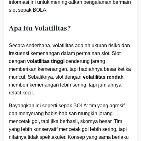
informasi ini untuk meningkatkan pengalaman bermain
slot sepak BOLA.
Apa Itu Volatilitas?
Secara sederhana, volatilitas adalah ukuran risiko dan
frekuensi kemenangan dalam permainan slot. Slot
dengan
volatilitas tinggi
cenderung jarang
memberikan kemenangan, tapi hadiahnya besar ketika
muncul. Sebaliknya, slot dengan
volatilitas rendah
memberi kemenangan lebih sering, tapi jumlahnya
relatif kecil.
Bayangkan ini seperti sepak BOLA: tim yang agresif
dan menyerang habis-habisan mungkin jarang
mencetak gol, tapi jika berhasil, skornya besar. Tim
yang lebih konservatif mencetak gol lebih sering, tapi
nilainya tidak spektakuler. Konsep yang sama berlaku