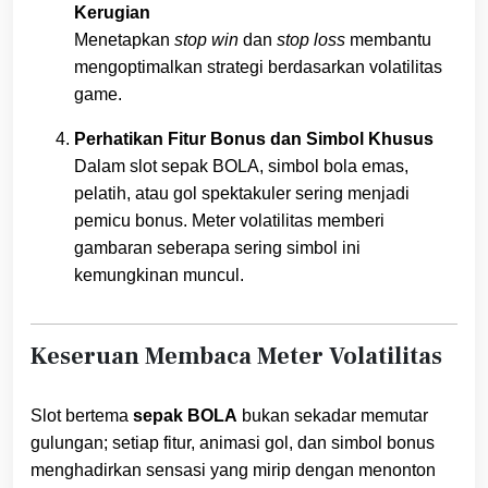
Kerugian
Menetapkan
stop win
dan
stop loss
membantu
mengoptimalkan strategi berdasarkan volatilitas
game.
Perhatikan Fitur Bonus dan Simbol Khusus
Dalam slot sepak BOLA, simbol bola emas,
pelatih, atau gol spektakuler sering menjadi
pemicu bonus. Meter volatilitas memberi
gambaran seberapa sering simbol ini
kemungkinan muncul.
Keseruan Membaca Meter Volatilitas
Slot bertema
sepak BOLA
bukan sekadar memutar
gulungan; setiap fitur, animasi gol, dan simbol bonus
menghadirkan sensasi yang mirip dengan menonton