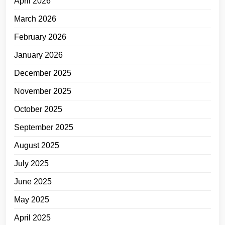
April 2026
March 2026
February 2026
January 2026
December 2025
November 2025
October 2025
September 2025
August 2025
July 2025
June 2025
May 2025
April 2025