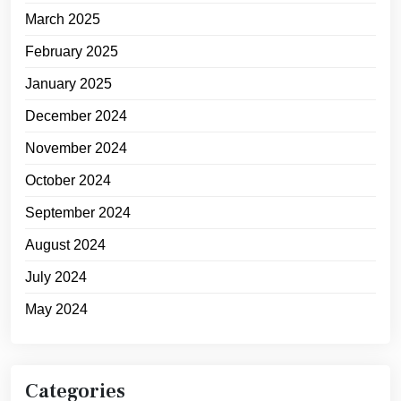
March 2025
February 2025
January 2025
December 2024
November 2024
October 2024
September 2024
August 2024
July 2024
May 2024
Categories