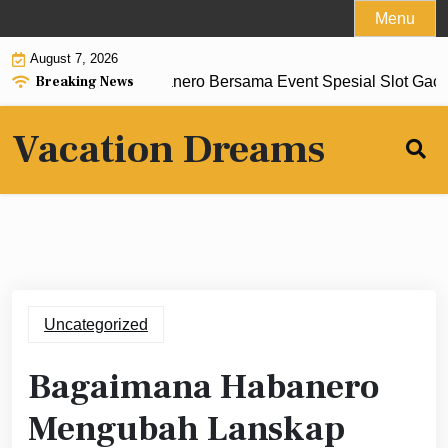
Skip
Menu
to
August 7, 2026
content
Breaking News
 Sensational Habanero Bersama Event Spesial Slot Gacor 
Vacation Dreams
Uncategorized
Bagaimana Habanero
Mengubah Lanskap