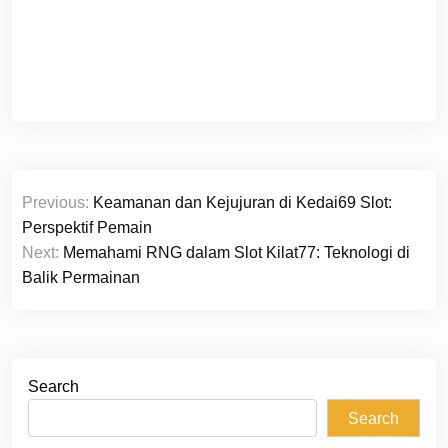
Post
Previous:
Keamanan dan Kejujuran di Kedai69 Slot:
navigation
Perspektif Pemain
Next:
Memahami RNG dalam Slot Kilat77: Teknologi di
Balik Permainan
Search
Search