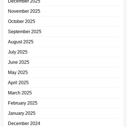
December 2025
November 2025
October 2025
September 2025
August 2025
July 2025
June 2025
May 2025
April 2025
March 2025
February 2025
January 2025
December 2024