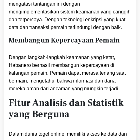
mengatasi tantangan ini dengan
mengimplementasikan sistem keamanan yang canggih
dan terpercaya. Dengan teknologi enkripsi yang kuat,
data dan transaksi pemain terlindungi dengan baik.
Membangun Kepercayaan Pemain
Dengan langkah-langkah keamanan yang ketat,
Habanero berhasil membangun kepercayaan di
kalangan pemain. Pemain dapat merasa tenang saat
bermain, mengetahui bahwa informasi dan dana
mereka aman dari ancaman yang mungkin terjadi.
Fitur Analisis dan Statistik
yang Berguna
Dalam dunia togel online, memiliki akses ke data dan