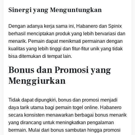
Sinergi yang Menguntungkan
Dengan adanya kerja sama ini, Habanero dan Spinix
berhasil menciptakan produk yang lebih bervariasi dan
menarik. Pemain dapat menikmati permainan dengan
kualitas yang lebih tinggi dan fitur-fitur unik yang tidak
bisa ditemukan di tempat lain.
Bonus dan Promosi yang
Menggiurkan
Tidak dapat dipungkiri, bonus dan promosi menjadi
daya tarik utama bagi pemain togel online. Habanero
secara konsisten menawarkan berbagai bonus menarik
yang dirancang untuk meningkatkan pengalaman
bermain. Mulai dari bonus sambutan hingga promosi