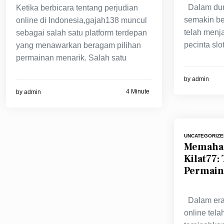
Dalam duni
Ketika berbicara tentang perjudian
semakin be
online di Indonesia,gajah138 muncul
telah menj
sebagai salah satu platform terdepan
pecinta sl
yang menawarkan beragam pilihan
permainan menarik. Salah satu
by
admin
4 Minute
by
admin
UNCATEGORIZE
Memaham
Kilat77:
Permai
Dalam era d
online tela