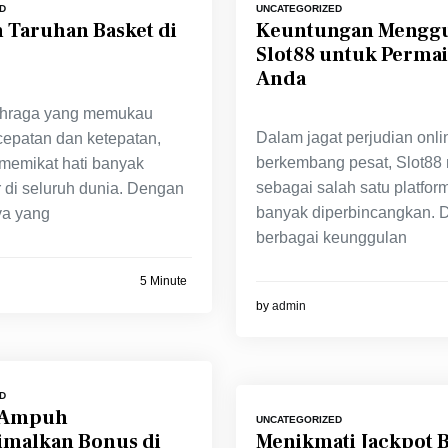
D
UNCATEGORIZED
 Taruhan Basket di
Keuntungan Mengg
Slot88 untuk Permai
Anda
lahraga yang memukau
Dalam jagat perjudian onl
epatan dan ketepatan,
berkembang pesat, Slot88
 memikat hati banyak
sebagai salah satu platform
di seluruh dunia. Dengan
banyak diperbincangkan. 
ya yang
berbagai keunggulan
5 Minute
by
admin
D
i Ampuh
UNCATEGORIZED
malkan Bonus di
Menikmati Jackpot B