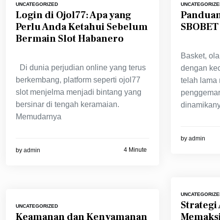
UNCATEGORIZED
UNCATEGORIZE
Login di Ojol77: Apa yang
Panduan
Perlu Anda Ketahui Sebelum
SBOBET
Bermain Slot Habanero
Basket, o
Di dunia perjudian online yang terus
dengan kec
berkembang, platform seperti ojol77
telah lama
slot menjelma menjadi bintang yang
penggemar 
bersinar di tengah keramaian.
dinamikan
Memudarnya
by
admin
4 Minute
by
admin
UNCATEGORIZE
Strateg
UNCATEGORIZED
Keamanan dan Kenyamanan
Memaksi