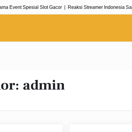
Event Spesial Slot Gacor |
Reaksi Streamer Indonesia Saat 
or:
admin