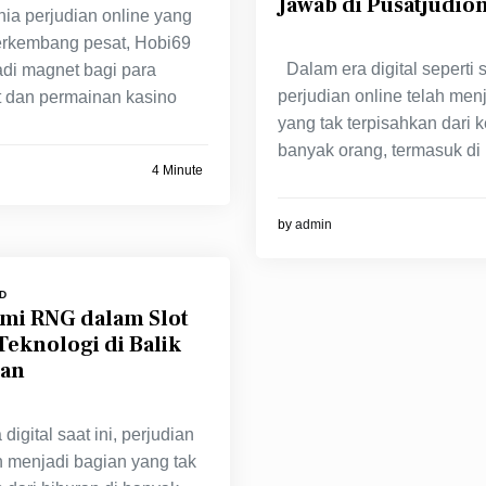
Jawab di Pusatjudio
a perjudian online yang
rkembang pesat, Hobi69
Dalam era digital seperti 
adi magnet bagi para
perjudian online telah men
ot dan permainan kasino
yang tak terpisahkan dari 
banyak orang, termasuk di
4 Minute
by
admin
D
i RNG dalam Slot
 Teknologi di Balik
nan
igital saat ini, perjudian
h menjadi bagian yang tak