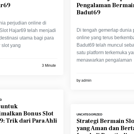
ar69
Pengalaman Bermain
Badut69
a perjudian online di
Di tengah gemerlap dunia 
Slot Hajar69 telah menjadi
online yang terus berkemb
destinasi utama bagi para
Badut69 telah muncul seba
slot yang
satu platform terkemuka y
menawarkan pengalaman
3 Minute
by
admin
D
 untuk
malkan Bonus Slot
UNCATEGORIZED
9: Trik dari Para Ahli
Strategi Bermain Sl
yang Aman dan Ber