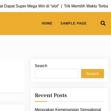
Dapat Super Mega Win di “slot” |
Trik Memilih Waktu Terbaik 
HOME
SAMPLE PAGE
Search
Search
Recent Posts
Merayakan Kemenangan Sensational