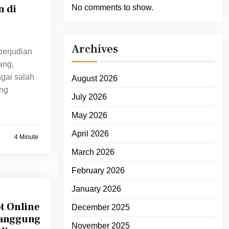
 di
No comments to show.
Archives
perjudian
ang,
gai salah
August 2026
ang
July 2026
May 2026
April 2026
4 Minute
March 2026
February 2026
January 2026
ot Online
December 2025
tanggung
November 2025